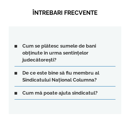
ÎNTREBARI FRECVENTE
Cum se plătesc sumele de bani
obținute în urma sentințelor
judecătorești?
De ce este bine să fiu membru al
Sindicatului Național Columna?
Cum mă poate ajuta sindicatul?