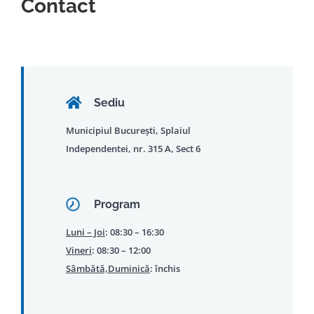
Contact
Sediu
Municipiul București, Splaiul
Independentei, nr. 315 A, Sect 6
Program
Luni – Joi
: 08:30 – 16:30
Vineri
: 08:30 – 12:00
Sâmbătă,Duminică
: închis