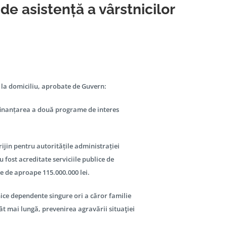
e asistență a vârstnicilor
 la domiciliu, aprobate de Guvern:
 finanțarea a două programe de interes
rijin pentru autoritățile administrației
u fost acreditate serviciile publice de
te de aproape 115.000.000 lei.
nice dependente singure ori a căror familie
ât mai lungă, prevenirea agravării situaţiei