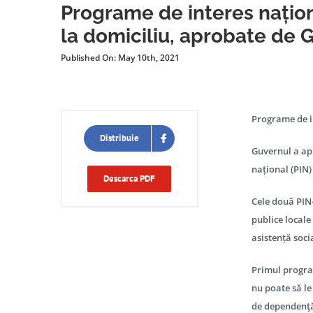
Programe de interes națion
la domiciliu, aprobate de 
Published On: May 10th, 2021
Programe de in
Distribuie
Guvernul a ap
național (PIN)
Descarca PDF
Cele două PIN-
publice locale
asistență soci
Primul program
nu poate să le
de dependenţă 