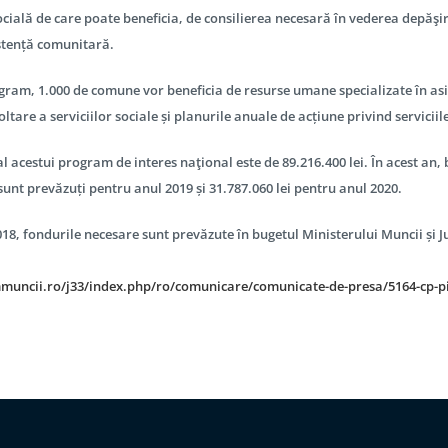
ocială de care poate beneficia, de consilierea necesară în vederea depăşirii
istență comunitară.
gram, 1.000 de comune vor beneficia de resurse umane specializate în asis
ltare a serviciilor sociale și planurile anuale de acțiune privind serviciile
l acestui program de interes naţional este de 89.216.400 lei. În acest an, b
 sunt prevăzuți pentru anul 2019 și 31.787.060 lei pentru anul 2020.
18, fondurile necesare sunt prevăzute în bugetul Ministerului Muncii și Ju
uncii.ro/j33/index.php/ro/comunicare/comunicate-de-presa/5164-cp-pi