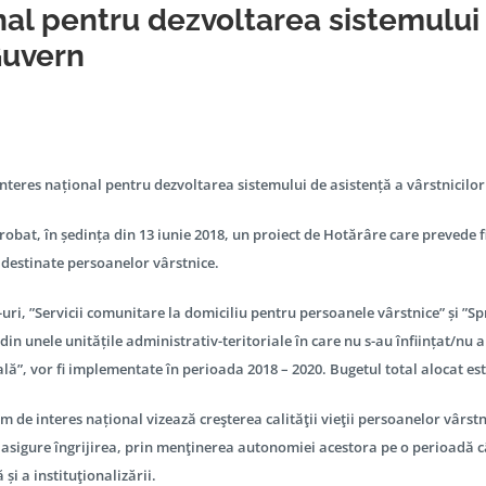
al pentru dezvoltarea sistemului d
Guvern
teres național pentru dezvoltarea sistemului de asistență a vârstnicilor
robat, în ședința din 13 iunie 2018, un proiect de Hotărâre care prevede
 destinate persoanelor vârstnice.
uri, ”Servicii comunitare la domiciliu pentru persoanele vârstnice” și ”Sp
 din unele unitățile administrativ-teritoriale în care nu s-au înființat/nu a
ală”, vor fi implementate în perioada 2018 – 2020. Bugetul total alocat es
 de interes național vizează creşterea calităţii vieţii persoanelor vârst
 asigure îngrijirea, prin menţinerea autonomiei acestora pe o perioadă c
și a instituţionalizării.