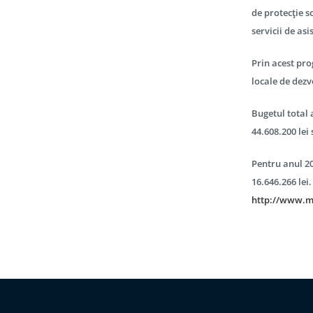
de protecţie s
servicii de as
Prin acest pro
locale de dezvo
Bugetul total a
44.608.200 lei
Pentru anul 20
16.646.266 lei.
http://www.mm