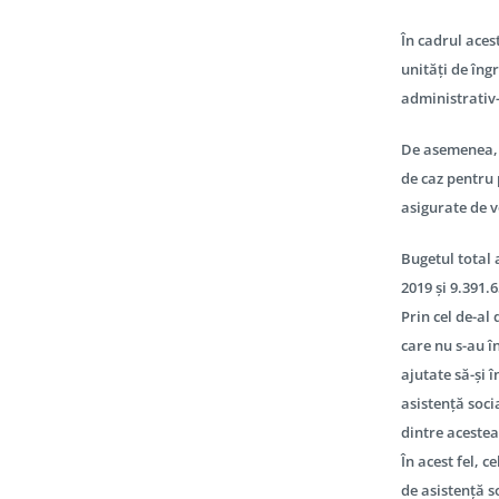
În cadrul aces
unități de îngr
administrativ-
De asemenea, 
de caz pentru 
asigurate de v
Bugetul total a
2019 și 9.391.
Prin cel de-al
care nu s-au în
ajutate să-și 
asistență soci
dintre acestea,
În acest fel, c
de asistență so