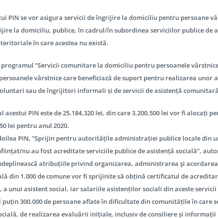
tui PIN se vor asigura servicii de îngrijire la domiciliu pentru persoane vâ
ijire la domiciliu, publice, în cadrul/în subordinea serviciilor publice de a
teritoriale în care acestea nu există.
programul ”Servicii comunitare la domiciliu pentru persoanele vârstn
persoanele vârstnice care beneficiază de suport pentru realizarea unor act
oluntari sau de îngrijitori informali și de servicii de asistență comunitar
l acestui PIN este de 25.184.320 lei, din care 3.200.500 lei vor fi alocați 
650 lei pentru anul 2020.
 doilea PIN, ”Sprijin pentru autoritățile administrației publice locale din u
ființat/nu au fost acreditate serviciile publice de asistență socială”, auto
îndeplinească atribuțiile privind organizarea, administrarea şi acordarea s
ală din 1.000 de comune vor fi sprijinite să obțină certificatul de acredita
 a unui asistent social, iar salariile asistenților sociali din aceste servici
el puțin 300.000 de persoane aflate în dificultate din comunitățile în care s
cială, de realizarea evaluării inițiale, inclusiv de consiliere și informații 