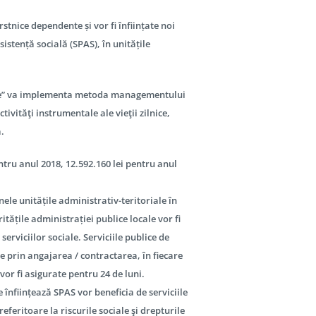
rstnice dependente și vor fi înființate noi
sistență socială (SPAS), în unitățile
ice” va implementa metoda managementului
ivităţi instrumentale ale vieţii zilnice,
ă.
pentru anul 2018, 12.592.160 lei pentru anul
nele unitățile administrativ-teritoriale în
ritățile administrației publice locale vor fi
erviciilor sociale. Serviciile publice de
re prin angajarea / contractarea, în fiecare
i vor fi asigurate pentru 24 de luni.
e înființează SPAS vor beneficia de serviciile
referitoare la riscurile sociale şi drepturile