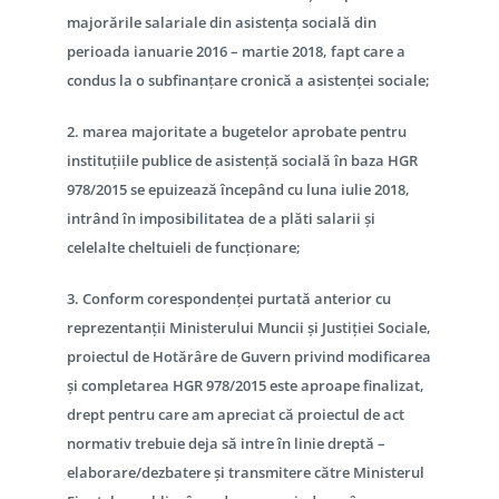
majorările salariale din asistența socială din
perioada ianuarie 2016 – martie 2018, fapt care a
condus la o subfinanțare cronică a asistenței sociale;
2. marea majoritate a bugetelor aprobate pentru
instituțiile publice de asistență socială în baza HGR
978/2015 se epuizează începând cu luna iulie 2018,
intrând în imposibilitatea de a plăti salarii și
celelalte cheltuieli de funcționare;
3. Conform corespondenței purtată anterior cu
reprezentanții Ministerului Muncii și Justiției Sociale,
proiectul de Hotărâre de Guvern privind modificarea
și completarea HGR 978/2015 este aproape finalizat,
drept pentru care am apreciat că proiectul de act
normativ trebuie deja să intre în linie dreptă –
elaborare/dezbatere și transmitere către Ministerul