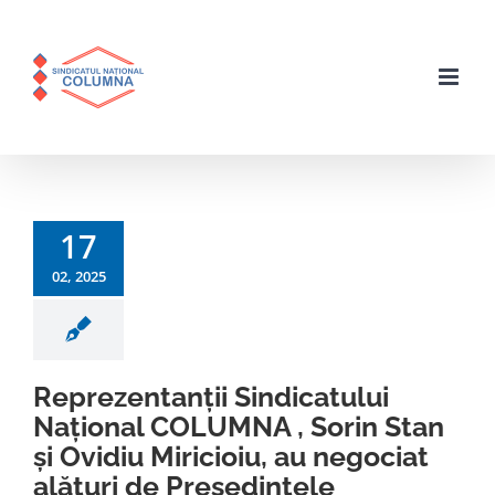
Skip
to
content
17
02, 2025
Reprezentanții Sindicatului
Național COLUMNA , Sorin Stan
și Ovidiu Miricioiu, au negociat
alături de Președintele