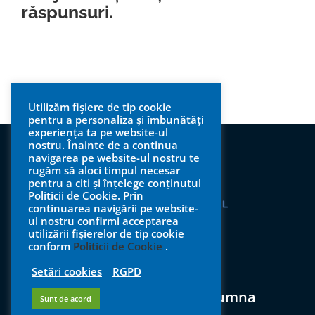
răspunsuri.
All items displayed.
Utilizăm fişiere de tip cookie
pentru a personaliza și îmbunătăți
experiența ta pe website-ul
nostru. Înainte de a continua
navigarea pe website-ul nostru te
rugăm să aloci timpul necesar
pentru a citi și înțelege conținutul
Politicii de Cookie. Prin
continuarea navigării pe website-
ul nostru confirmi acceptarea
utilizării fişierelor de tip cookie
conform
Politicii de Cookie
.
Setări cookies
RGPD
Sunt de acord